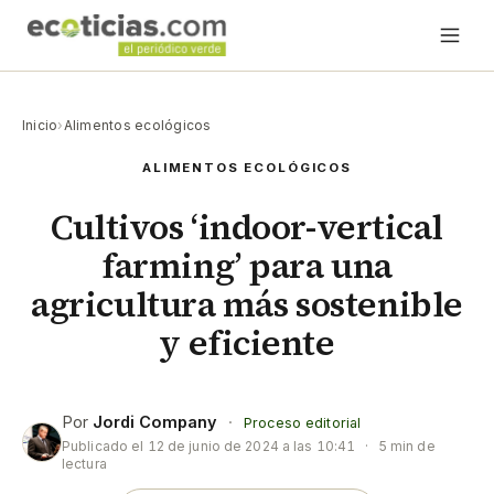
Inicio
›
Alimentos ecológicos
ALIMENTOS ECOLÓGICOS
Cultivos ‘indoor-vertical
farming’ para una
agricultura más sostenible
y eficiente
Por
Jordi Company
·
Proceso editorial
Publicado el
12 de junio de 2024 a las 10:41
·
5 min de
lectura