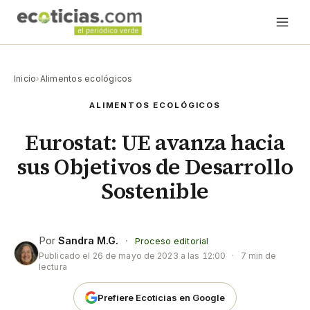
Inicio
›
Alimentos ecológicos
ALIMENTOS ECOLÓGICOS
Eurostat: UE avanza hacia
sus Objetivos de Desarrollo
Sostenible
Por
Sandra M.G.
·
Proceso editorial
Publicado el
26 de mayo de 2023 a las 12:00
·
7 min de
lectura
Prefiere Ecoticias en Google