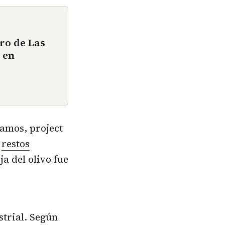
ero de Las
 en
Ramos, project
r
restos
a del olivo fue
trial. Según