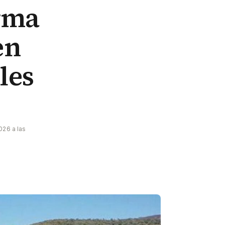
rma
en
les
026 a las