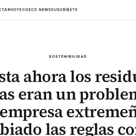
CTAR
HOYECO
ECO NEWS
SUSCRÍBETE
SOSTENIBILIDAD
sta ahora los resid
las eran un proble
 empresa extremeñ
iado las reglas c