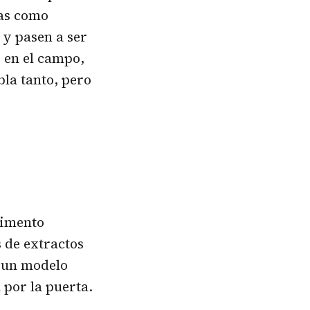
tas como
 y pasen a ser
e en el campo,
bla tanto, pero
rimento
s de extractos
n un modelo
por la puerta.