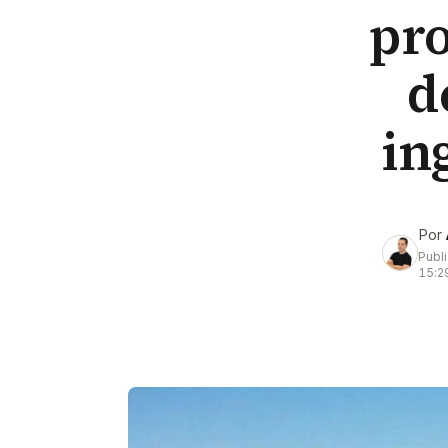
pr
d
in
Por
Publ
15:2