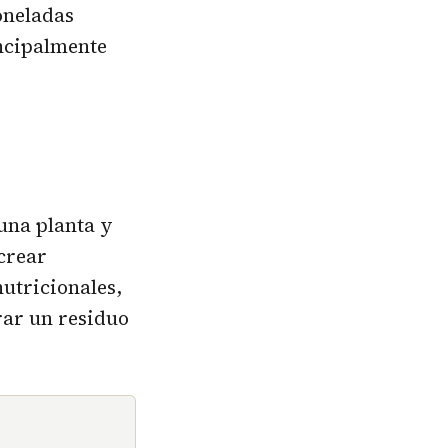
oneladas
incipalmente
 una planta y
crear
utricionales,
irar un residuo