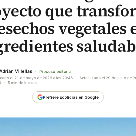
oyecto que transfo
esechos vegetales 
gredientes saludab
Adrián Villellas
·
Proceso editorial
icado el
21 de mayo de 2026 a las 20:46
·
Actualizado el
29 de junio de 2
9
·
5 min de lectura
Prefiere Ecoticias en Google