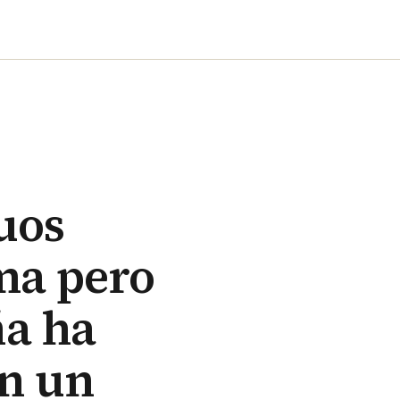
uos
ma pero
a ha
on un