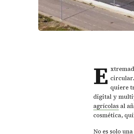
E
xtremadu
circular
quiere t
digital y mult
agrícolas
al añ
cosmética, quí
No es solo una