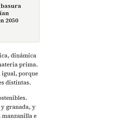
 basura
rían
en 2050
tica, dinámica
 materia prima.
n igual, porque
s distintas.
ostenibles.
 y granada, y
, manzanilla e