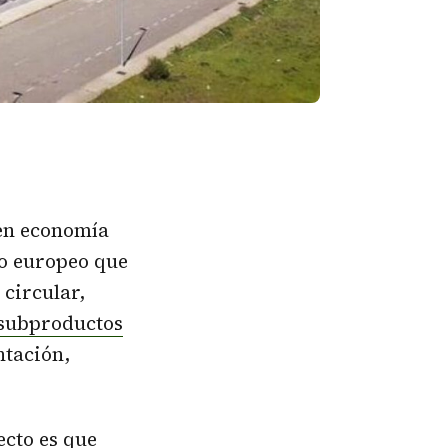
 en economía
to europeo que
 circular,
subproductos
ntación,
ecto es que