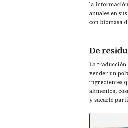
la información
anuales en sus
con
biomasa
de
De residu
La traducción m
vender un polv
ingredientes q
alimentos, cos
y sacarle part