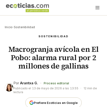
Inicio
›
Sostenibilidad
SOSTENIBILIDAD
Macrogranja avícola en El
Pobo: alarma rural por 2
millones de gallinas
Por
Arantxa G.
·
Proceso editorial
Publicado el
13 de mayo de 2026 a las 13:55
·
12 min de
lectura
Prefiere Ecoticias en Google