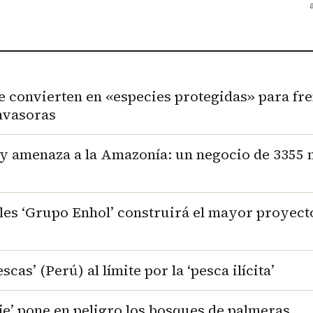
e convierten en «especies protegidas» para fr
invasoras
 y amenaza a la Amazonía: un negocio de 3355 
es ‘Grupo Enhol’ construirá el mayor proyecto
cas’ (Perú) al límite por la ‘pesca ilícita’
je’ pone en peligro los bosques de palmeras