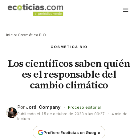
Inicio
›
Cosmética BIO
COSMÉTICA BIO
Los científicos saben quién
es el responsable del
cambio climático
Por
Jordi Company
·
Proceso editorial
Publicado el
15 de octubre de 2023 a las 09:27
·
4 min de
lectura
Prefiere Ecoticias en Google