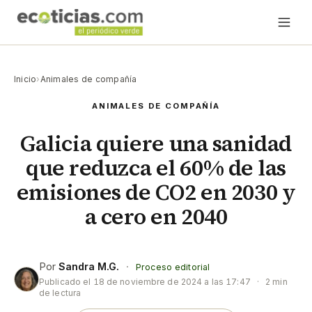
Inicio
›
Animales de compañía
ANIMALES DE COMPAÑÍA
Galicia quiere una sanidad
que reduzca el 60% de las
emisiones de CO2 en 2030 y
a cero en 2040
Por
Sandra M.G.
·
Proceso editorial
Publicado el
18 de noviembre de 2024 a las 17:47
·
2 min
de lectura