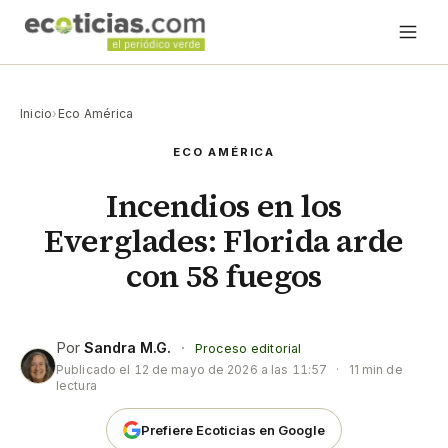
Inicio
›
Eco América
ECO AMÉRICA
Incendios en los
Everglades: Florida arde
con 58 fuegos
Por
Sandra M.G.
·
Proceso editorial
Publicado el
12 de mayo de 2026 a las 11:57
·
11 min de
lectura
Prefiere Ecoticias en Google