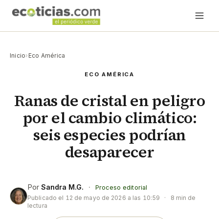
Inicio
›
Eco América
ECO AMÉRICA
Ranas de cristal en peligro
por el cambio climático:
seis especies podrían
desaparecer
Por
Sandra M.G.
·
Proceso editorial
Publicado el
12 de mayo de 2026 a las 10:59
·
8 min de
lectura