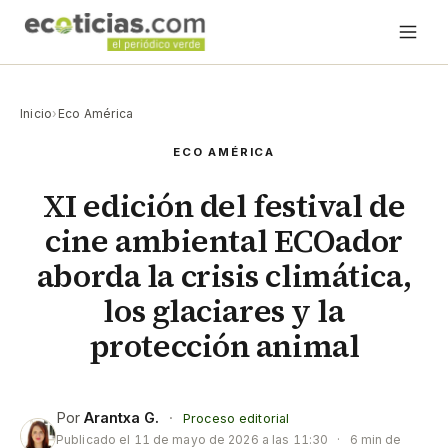
Inicio
›
Eco América
ECO AMÉRICA
XI edición del festival de
cine ambiental ECOador
aborda la crisis climática,
los glaciares y la
protección animal
Por
Arantxa G.
·
Proceso editorial
Publicado el
11 de mayo de 2026 a las 11:30
·
6 min de