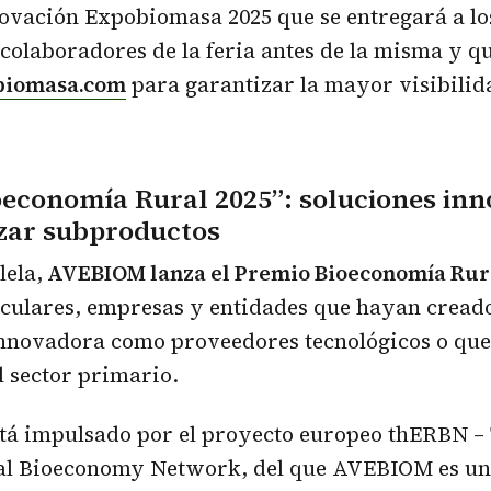
novación Expobiomasa 2025
que se entregará a l
olaboradores de la feria antes de la misma y qu
iomasa.com
para garantizar la mayor visibilida
oeconomía Rural 2025”: soluciones in
izar subproductos
lela,
AVEBIOM lanza el
Premio Bioeconomía Rura
ticulares, empresas y entidades que hayan crea
nnovadora como proveedores tecnológicos o que 
l sector primario.
stá impulsado por el proyecto europeo
thERBN –
al Bioeconomy Network
, del que AVEBIOM es un