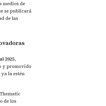
os medios de
e se publicará
d de las
novadoras
l 2025
,
do y promovido
ya la estén
 Thematic
o de los