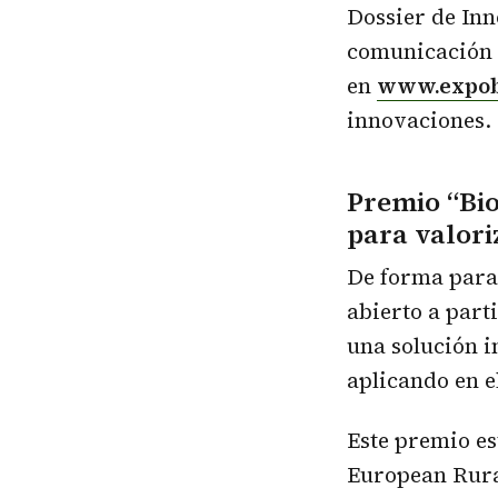
Dossier de In
comunicación c
en
www.expob
innovaciones.
Premio “Bi
para valor
De forma para
abierto a par
una solución i
aplicando en e
Este premio e
European Rur