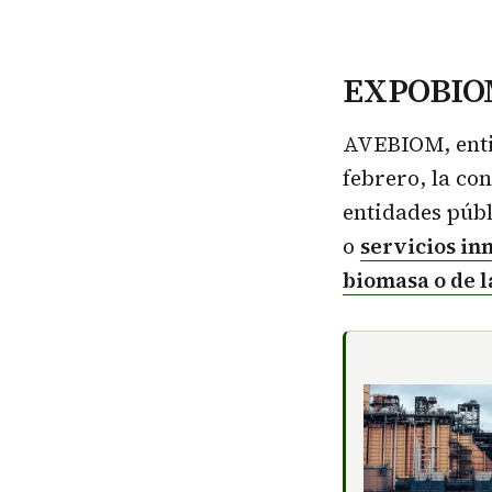
EXPOBIO
AVEBIOM, enti
febrero, la co
entidades públ
o
servicios in
biomasa o de l