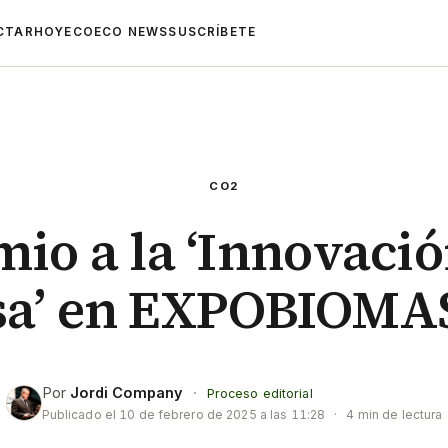
CTAR
HOYECO
ECO NEWS
SUSCRÍBETE
CO2
io a la ‘Innovaci
a’ en EXPOBIOMA
Por
Jordi Company
·
Proceso editorial
Publicado el
10 de febrero de 2025 a las 11:28
·
4 min de lectura