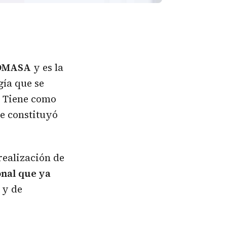
BIOMASA
y es la
gía que se
. Tiene como
se constituyó
realización de
onal que ya
y de