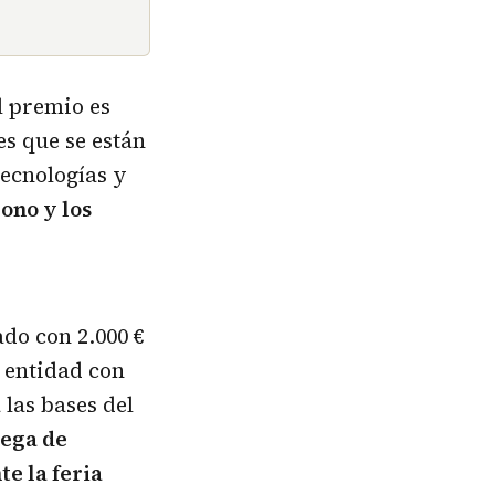
el premio es
s que se están
tecnologías y
ono y los
do con 2.000 €
 entidad con
a
las bases del
rega de
te la feria