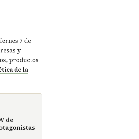
ernes 7 de
presas y
os, productos
tica de la
W de
otagonistas