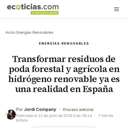
Inicio
›
Energías Renovables
ENERGÍAS RENOVABLES
Transformar residuos de
poda forestal y agrícola en
hidrógeno renovable ya es
una realidad en España
Por
Jordi Company
·
Proceso editorial
Publicado el
12 de junio de 2026 a las 08:14
·
7 min de
lectura