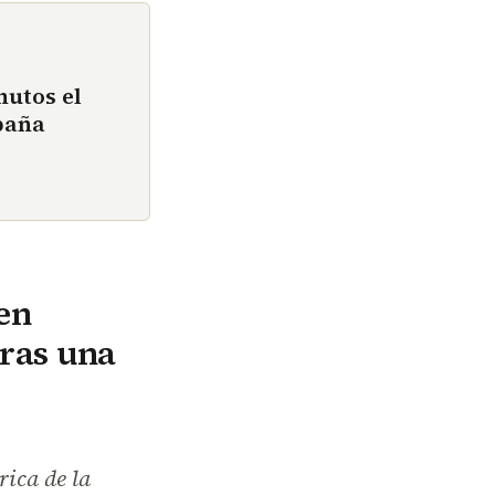
nutos el
paña
 en
tras una
rica de la