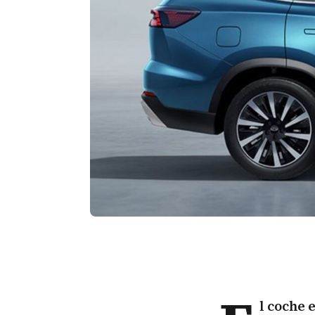
l
coche e