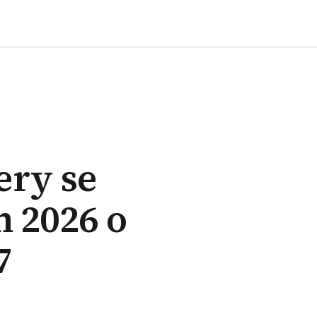
ery se
n 2026 o
7