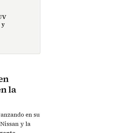
SUV
 y
 en
n la
vanzando en su
Nissan y la