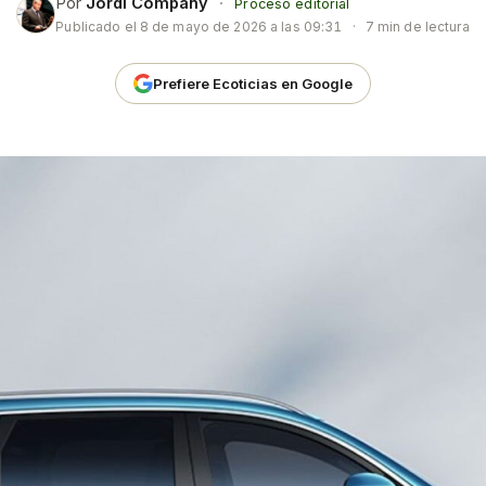
Por
Jordi Company
·
Proceso editorial
Publicado el
8 de mayo de 2026 a las 09:31
·
7 min de lectura
Prefiere Ecoticias en Google