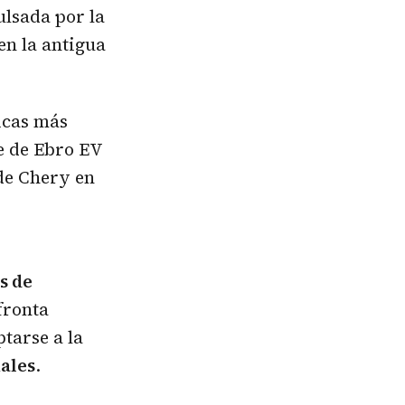
ulsada por la
en la antigua
ricas más
e de Ebro EV
 de Chery en
s de
fronta
tarse a la
iales
.