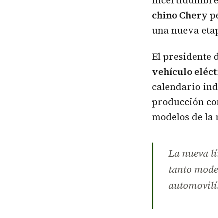
incertidumbre 
chino Chery
p
una nueva etap
El presidente 
vehículo eléct
calendario ind
producción com
modelos de la 
La nueva lí
tanto model
automovilís