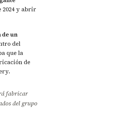
igante
 2024 y abrir
n de un
tro del
ba que la
ricación de
ery.
rá fabricar
cados del grupo