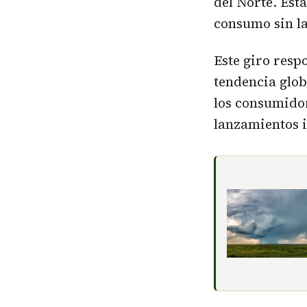
del Norte. Est
consumo sin la
Este giro resp
tendencia glob
los consumidor
lanzamientos 