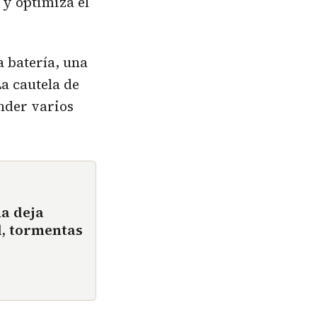
 y optimiza el
a batería, una
a cautela de
ender varios
ña deja
d, tormentas