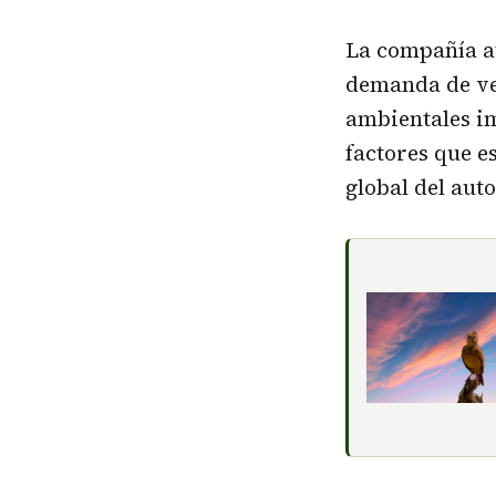
La compañía at
demanda de veh
ambientales i
factores que e
global del aut