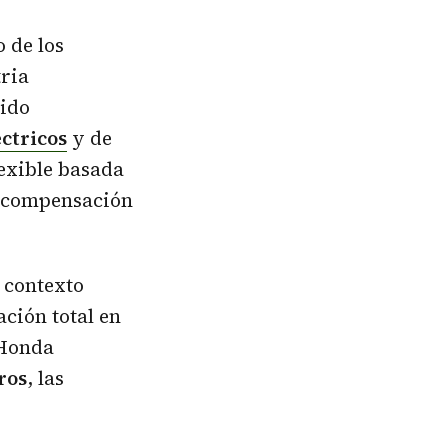
 de los
tria
dido
éctricos
y de
lexible basada
e compensación
l contexto
ación total en
 Honda
ros
, las