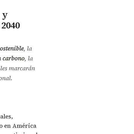
 y
 2040
ostenible
, la
n carbono
, la
ales marcarán
onal.
ales,
vo en América