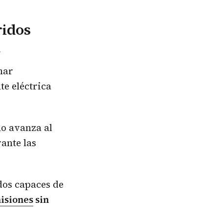
ridos
d
nar
te eléctrica
o avanza al
ante las
dos capaces de
isiones
sin