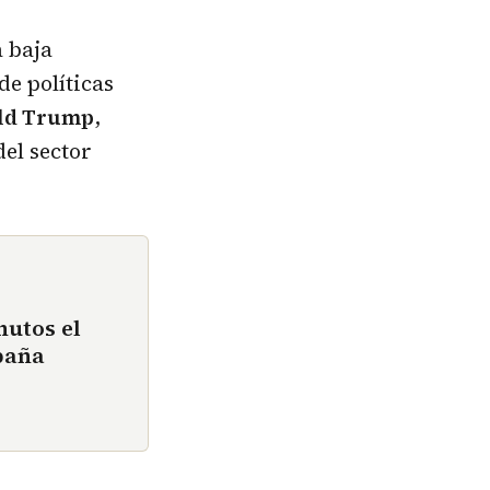
a baja
e políticas
ld Trump
,
del sector
nutos el
paña