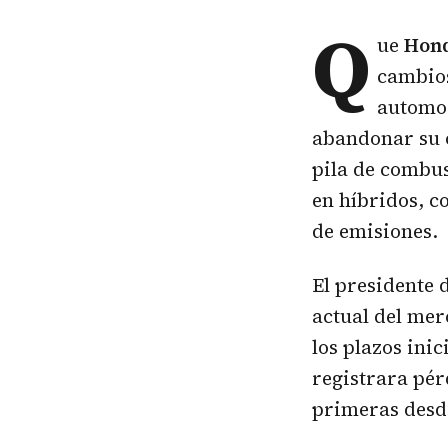
Q
ue
Hond
cambios
automov
abandonar su 
pila de combus
en híbridos, c
de emisiones.
El presidente 
actual del mer
los plazos ini
registrara pér
primeras desde