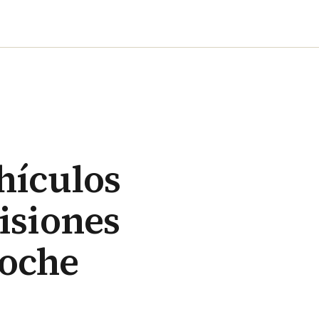
hículos
isiones
coche