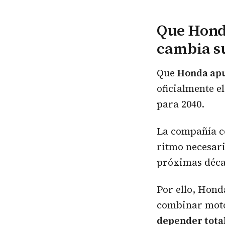
Que Honda
cambia su
Que
Honda apu
oficialmente e
para 2040.
La compañía c
ritmo necesari
próximas déca
Por ello, Hond
combinar moto
depender total