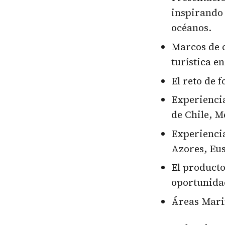
inspirando
océanos.
Marcos de c
turística e
El reto de f
Experiencia
de Chile, M
Experiencia
Azores, Eu
El producto
oportunidad
Áreas Marin