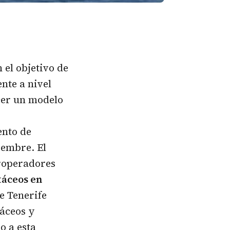
 el objetivo de
nte a nivel
cer un modelo
ento de
viembre. El
roperadores
táceos en
e Tenerife
táceos y
o a esta