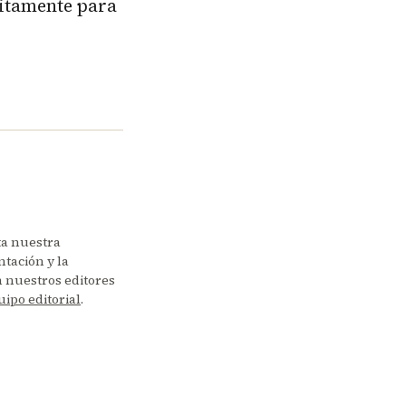
uitamente para
ta nuestra
tación y la
en nuestros editores
uipo editorial
.