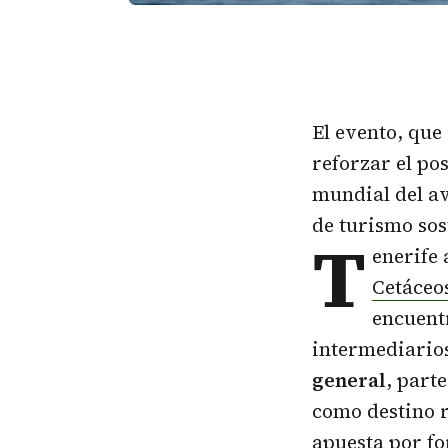
El evento, que
reforzar el po
mundial del av
de turismo sos
T
enerife
Cetáceo
encuent
intermediario
general
, part
como destino r
apuesta por fo