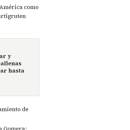
o América como
urtigruten
ar y
ballenas
ar hasta
tamiento de
La Gomera: