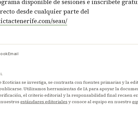
ograma disponible de sesiones e inscríbete grat
irecto desde cualquier parte del
/tictactenerife.com/seau/
book
Email
AL
Ecoticias se investiga, se contrasta con fuentes primarias y la edi
publicarse. Utilizamos herramientas de IA para apoyar la documen
erificación, el criterio editorial y la responsabilidad final recaen 
 nuestros
estándares editoriales
y conoce al equipo en nuestro
eq