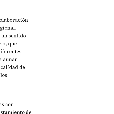
colaboración
egional,
n un sentido
eso, que
iferentes
a aunar
 calidad de
 los
as con
istamiento de