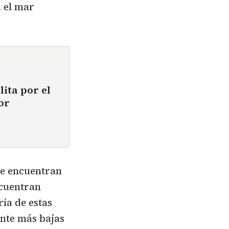
n el mar
ita por el
or
se encuentran
ncuentran
ía de estas
nte más bajas