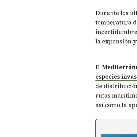
Durante los úl
temperatura de
incertidumbre
la expansión y
El
Mediterrán
especies inva
de distribució
rutas marítima
así como la ap