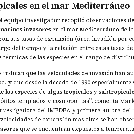
picales en el mar Mediterráneo
 el equipo investigador recopiló observaciones de
 marinos invasores
en el mar
Mediterráneo
de lo
aron sus tasas de expansión (área invadida por c
largo del tiempo y la relación entre estas tasas d
s térmicas de las especies en el rango de distrib
s indican que las velocidades de invasión han a
po, y que desde la década de 1990 especialmente 
de las especies de
algas tropicales y subtropical
rófitos templados y cosmopolitas”, comenta Mar
nvestigadora del IMEDEA y primera autora del t
s velocidades de expansión más altas se han obs
vasores
que se encuentran expuestos a temperat