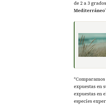
de 2 a 3 grado
Mediterráneo
“Comparamos la
expuestas en s
expuestas en 
especies expe