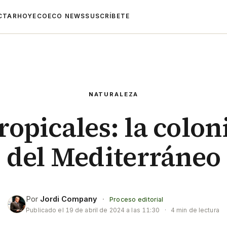
CTAR
HOYECO
ECO NEWS
SUSCRÍBETE
NATURALEZA
ropicales: la colo
del Mediterráneo
Por
Jordi Company
·
Proceso editorial
Publicado el
19 de abril de 2024 a las 11:30
·
4 min de lectura