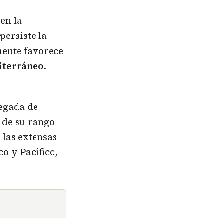
en la
persiste la
mente favorece
diterráneo
.
legada de
á de su rango
 las extensas
o y Pacífico,