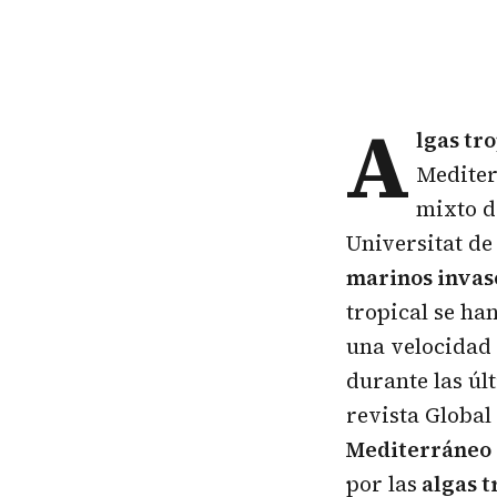
A
lgas tr
Mediter
mixto d
Universitat de
marinos invas
tropical se ha
una velocidad
durante las úl
revista Global
Mediterráneo
por las
algas t