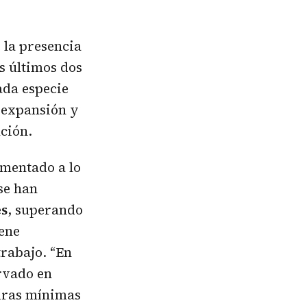
 la presencia
s últimos dos
ada especie
e expansión y
ución.
umentado a lo
se han
es
, superando
lene
rabajo. “En
ervado en
uras mínimas