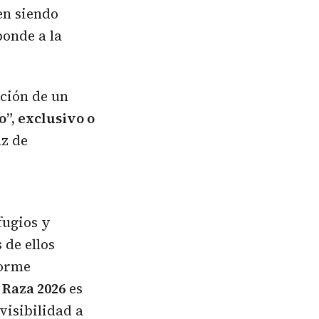
en siendo
onde a la
cción de un
”, exclusivo o
az de
fugios y
de ellos
norme
 Raza 2026
es
visibilidad a