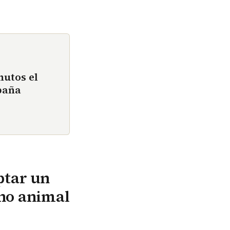
nutos el
paña
ptar un
ono animal