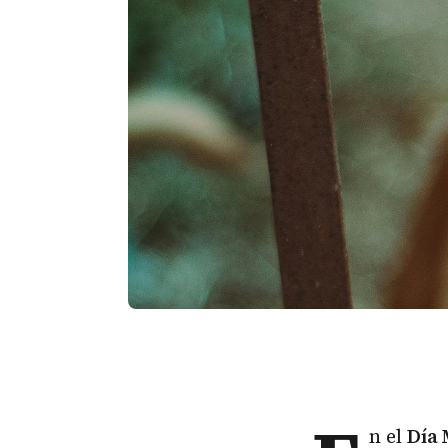
n el
Día 