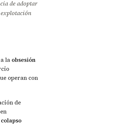
cia de adoptar
a explotación
 a la
obsesión
rcio
que operan con
ación de
 en
 colapso