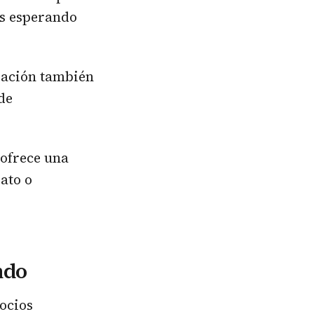
os esperando
bración también
de
 ofrece una
ato o
ndo
ocios