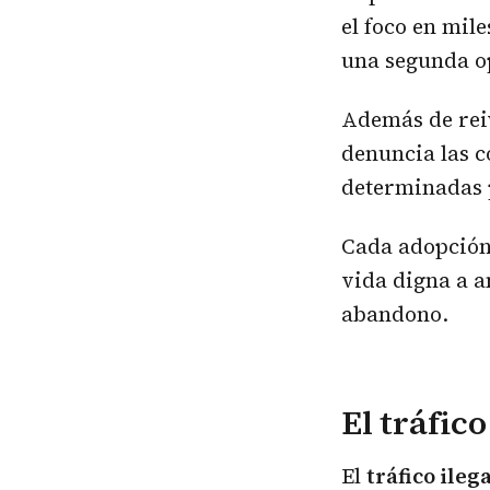
el foco en mil
una segunda o
Además de reiv
denuncia las c
determinadas p
Cada adopción 
vida digna a a
abandono.
El tráfic
El
tráfico ileg