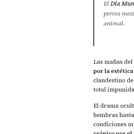
El
Día Mund
perros mest
animal.
Las mafias del
por la estétic
clandestino de
total impunida
El drama ocult
hembras hasta 
condiciones mi
crónico por e