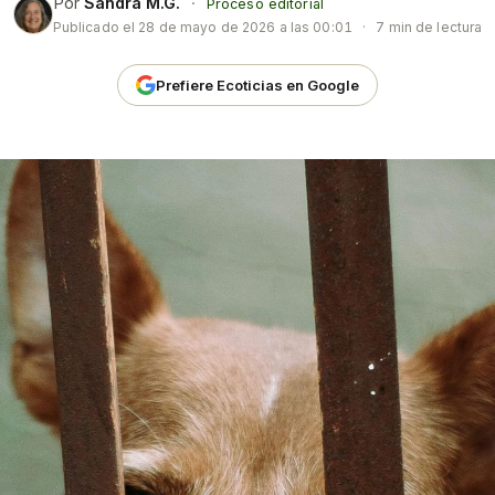
Por
Sandra M.G.
·
Proceso editorial
Publicado el
28 de mayo de 2026 a las 00:01
·
7 min de lectura
Prefiere Ecoticias en Google