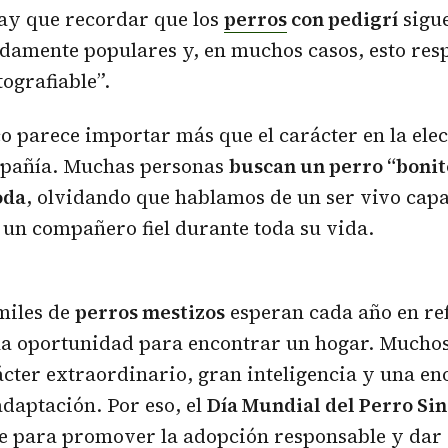
ay que recordar que los
perros
con pedigrí
sigu
amente populares y, en muchos casos, esto resp
tografiable”.
ico parece importar más que el carácter en la ele
pañía. Muchas personas
buscan un perro “bonito
oda
, olvidando que hablamos de un ser vivo cap
 un compañero fiel durante toda su vida.
miles de
perros mestizos
esperan cada año en re
na oportunidad para encontrar un hogar. Muchos 
cter extraordinario, gran inteligencia y una e
daptación. Por eso, el
Día Mundial del Perro Sin
e para promover la adopción responsable y dar 