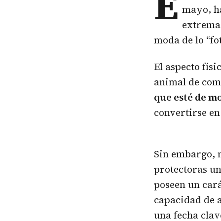
E
mayo, h
extremad
moda de lo “fo
El aspecto fís
animal de com
que esté de m
convertirse en
Sin embargo, 
protectoras u
poseen un cará
capacidad de a
una fecha clav