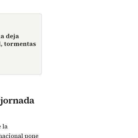
ña deja
d, tormentas
 jornada
 la
nacional pone