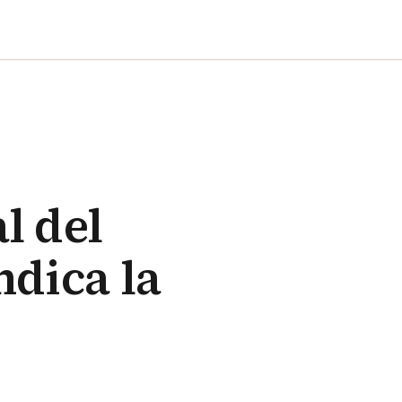
l del
ndica la