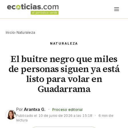
Inicio
›
Naturaleza
NATURALEZA
El buitre negro que miles
de personas siguen ya está
listo para volar en
Guadarrama
Por
Arantxa G.
·
Proceso editorial
Publicado el
10 de junio de 2026 a las 15:18
·
6 min de
lectura