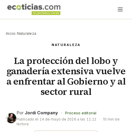
Inicio
›
Naturaleza
NATURALEZA
La protección del lobo y
ganadería extensiva vuelve
a enfrentar al Gobierno y al
sector rural
Por
Jordi Company
·
Proceso editorial
Publicado el
14 de mayo de 2026 a las 11:12
·
10 min de
lectura