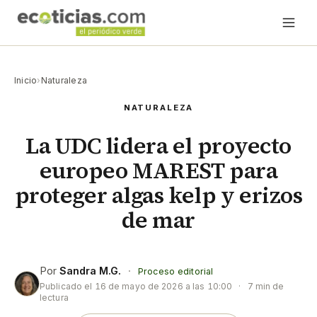
Inicio
›
Naturaleza
NATURALEZA
La UDC lidera el proyecto
europeo MAREST para
proteger algas kelp y erizos
de mar
Por
Sandra M.G.
·
Proceso editorial
Publicado el
16 de mayo de 2026 a las 10:00
·
7 min de
lectura