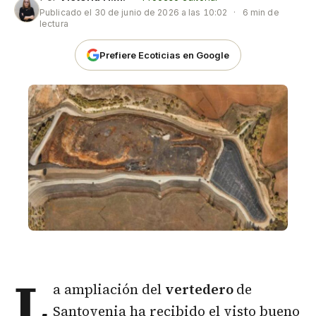
Publicado el
30 de junio de 2026 a las 10:02
·
6 min de
lectura
Prefiere Ecoticias en Google
L
a ampliación del
vertedero
de
Santovenia ha recibido el visto bueno