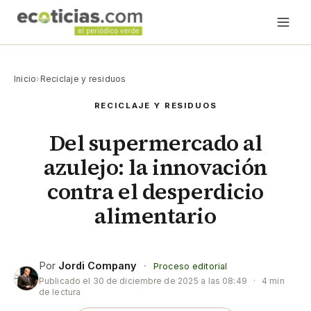
Inicio
›
Reciclaje y residuos
RECICLAJE Y RESIDUOS
Del supermercado al
azulejo: la innovación
contra el desperdicio
alimentario
Por
Jordi Company
·
Proceso editorial
Publicado el
30 de diciembre de 2025 a las 08:49
·
4 min
de lectura