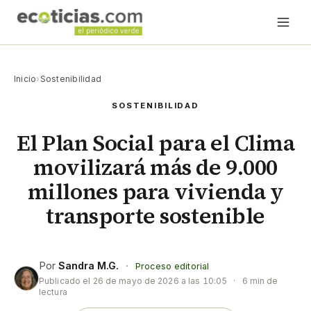
Inicio
›
Sostenibilidad
SOSTENIBILIDAD
El Plan Social para el Clima
movilizará más de 9.000
millones para vivienda y
transporte sostenible
Por
Sandra M.G.
·
Proceso editorial
Publicado el
26 de mayo de 2026 a las 10:05
·
6 min de
lectura