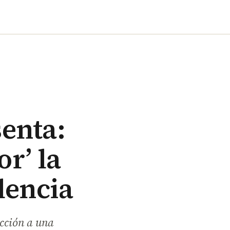
enta:
or’ la
lencia
ucción a una