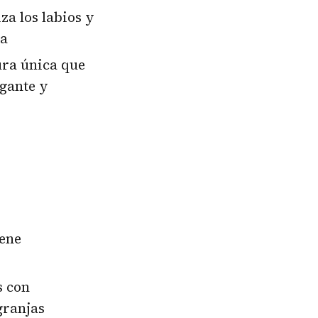
za los labios y
va
ura única que
gante y
iene
s con
granjas