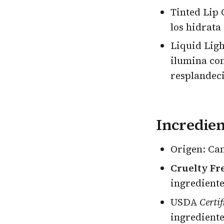
Tinted Lip 
los hidrata
Liquid Ligh
ilumina co
resplandeci
Incredien
Origen: Ca
Cruelty Fr
ingrediente
USDA
Certif
ingrediente