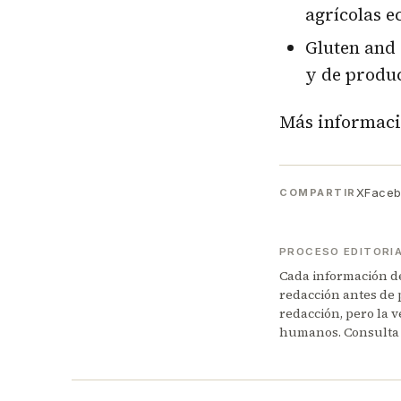
agrícolas e
Gluten and 
y de produc
Más informac
X
Face
COMPARTIR
PROCESO EDITORI
Cada información de 
redacción antes de 
redacción, pero la v
humanos. Consulta