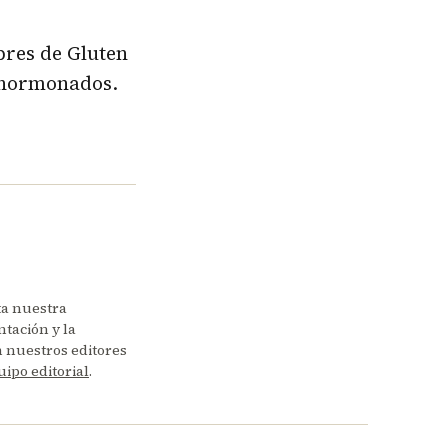
bres de Gluten
e hormonados.
ta nuestra
tación y la
en nuestros editores
uipo editorial
.