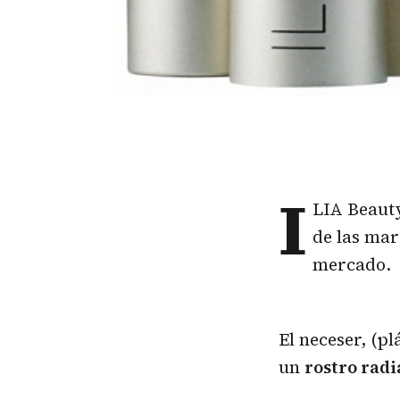
I
LIA Beauty
de las mar
mercado.
El neceser, (p
un
rostro radi