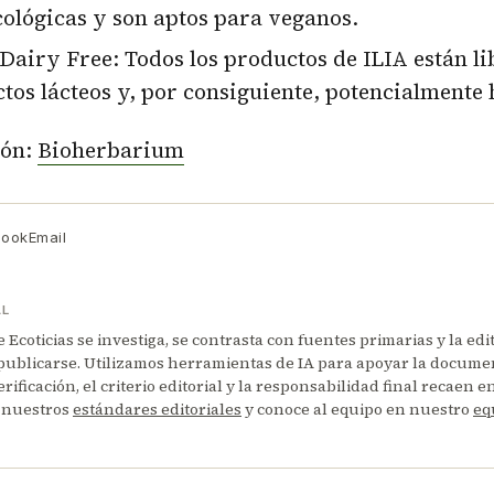
cológicas y son aptos para veganos.
Dairy Free: Todos los productos de ILIA están li
tos lácteos y, por consiguiente, potencialment
ión:
Bioherbarium
book
Email
AL
Ecoticias se investiga, se contrasta con fuentes primarias y la edi
publicarse. Utilizamos herramientas de IA para apoyar la documen
erificación, el criterio editorial y la responsabilidad final recaen 
 nuestros
estándares editoriales
y conoce al equipo en nuestro
eq