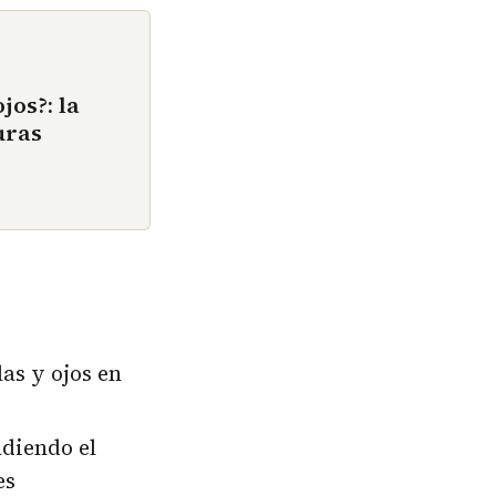
jos?: la
uras
las y ojos en
adiendo el
es