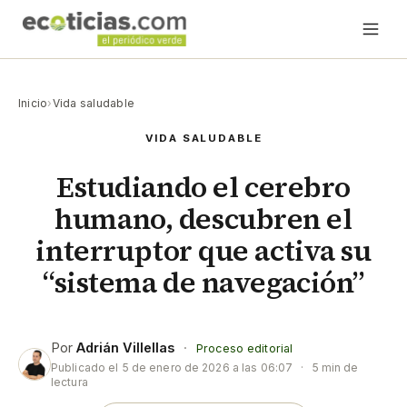
Inicio
›
Vida saludable
VIDA SALUDABLE
Estudiando el cerebro
humano, descubren el
interruptor que activa su
“sistema de navegación”
Por
Adrián Villellas
·
Proceso editorial
Publicado el
5 de enero de 2026 a las 06:07
·
5 min de
lectura