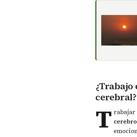
¿Trabajo 
cerebral?
T
rabajar
cerebro
emociona