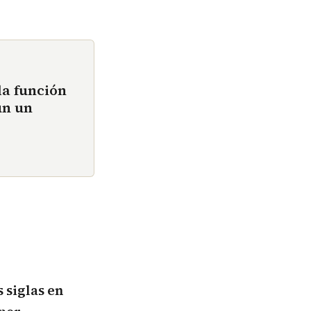
la función
ún un
 siglas en