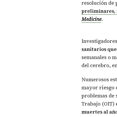
resolución de
preliminares, 
Medicine
.
Investigadore
sanitarios qu
semanales o má
del cerebro, 
Numerosos estu
mayor riesgo 
problemas de s
Trabajo (OIT) 
muertes al añ