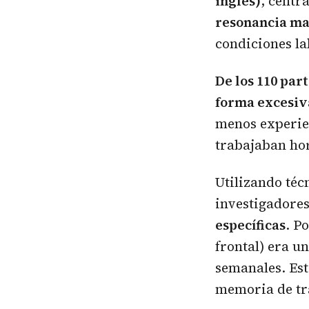
inglés)
, centr
resonancia ma
condiciones la
De los 110 part
forma excesiv
menos experie
trabajaban hor
Utilizando téc
investigadore
específicas
. P
frontal) era u
semanales. Est
memoria de tra