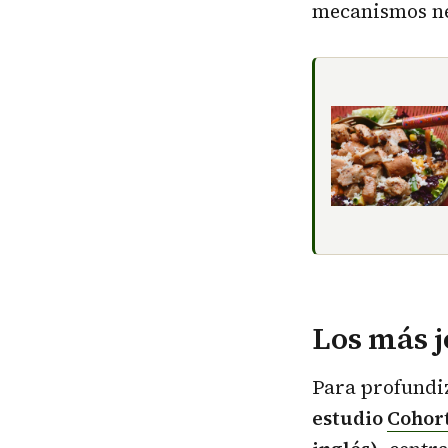
mecanismos ne
Los más j
Para profundiz
estudio
Cohor