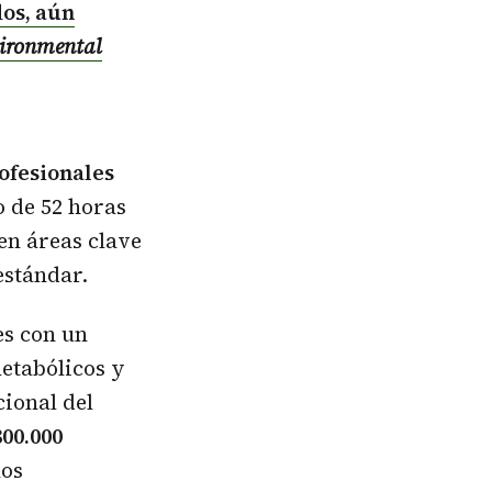
os, aún
vironmental
ofesionales
 de 52 horas
en áreas clave
estándar.
es con un
etabólicos y
ional del
00.000
los