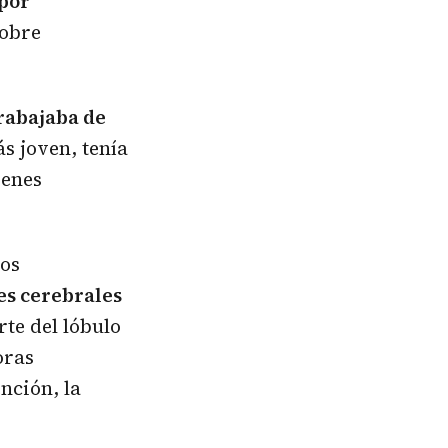
 por
sobre
trabajaba de
s joven, tenía
ienes
los
es cerebrales
rte del lóbulo
oras
nción, la