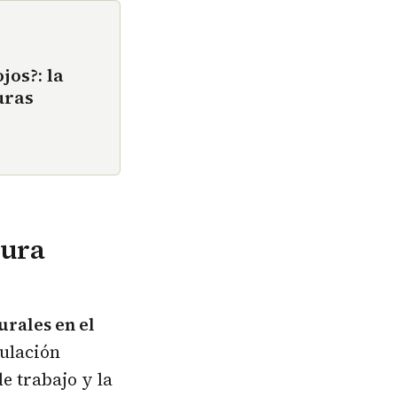
jos?: la
uras
tura
rales en el
gulación
e trabajo y la