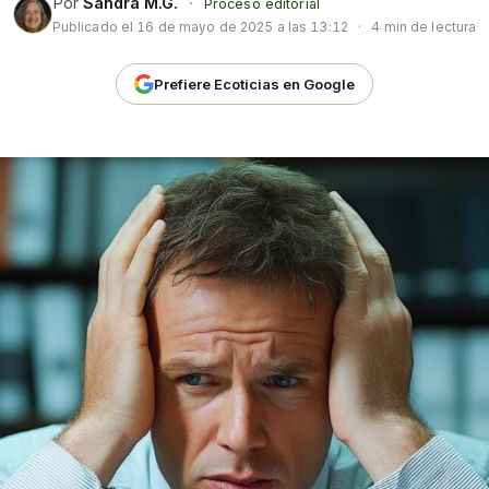
Por
Sandra M.G.
·
Proceso editorial
Publicado el
16 de mayo de 2025 a las 13:12
·
4 min de lectura
Prefiere Ecoticias en Google