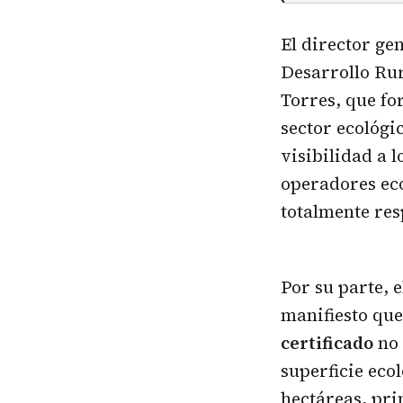
El director ge
Desarrollo Rur
Torres, que fo
sector ecológi
visibilidad a 
operadores eco
totalmente res
Por su parte, 
manifiesto que
certificado
no 
superficie eco
hectáreas, pri