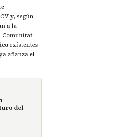
te
ECV y, según
n a la
la Comunitat
gico
existentes
a afianza el
n
turo del