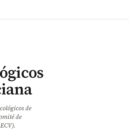
lógicos
ciana
cológicos de
omité de
AECV).