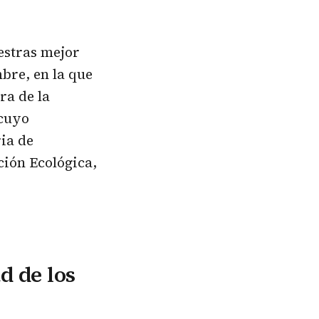
uestras mejor
mbre, en la que
ra de la
 cuyo
ria de
ción Ecológica,
d de los