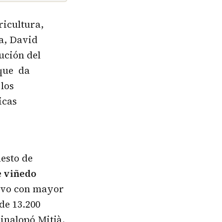
ricultura,
a, David
ución del
 que da
 los
icas
uesto de
e
viñedo
tivo con mayor
de 13.200
inalopó Mitjà.