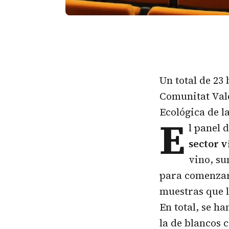
Un total de 23
Comunitat Val
Ecológica de 
E
l panel 
sector v
vino, su
para comenzar 
muestras que l
En total, se h
la de blancos c