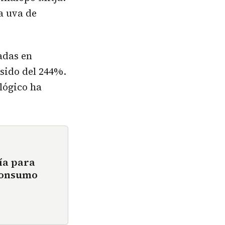
la uva de
adas en
 sido del 244%.
lógico ha
ía para
 consumo