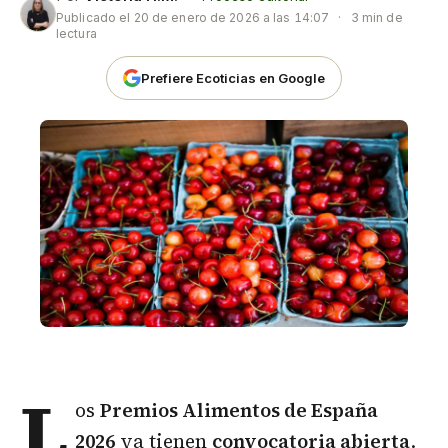
Publicado el
20 de enero de 2026 a las 14:07
·
3 min de
lectura
Prefiere Ecoticias en Google
L
os
Premios Alimentos de España
2026
ya tienen
convocatoria abierta
.