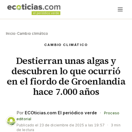
Inicio
›
Cambio climático
CAMBIO CLIMÁTICO
Destierran unas algas y
descubren lo que ocurrió
en el fiordo de Groenlandia
hace 7.000 años
Por
ECOticias.com El periódico verde
·
Proceso
editorial
Publicado el
23 de diciembre de 2025 a las 19:57
·
3 min
de lectura