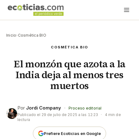
Inicio
›
Cosmética BIO
COSMÉTICA BIO
El monzón que azota a la
India deja al menos tres
muertos
Por
Jordi Company
·
Proceso editorial
Publicado el
29 de julio de 2025 a las 12:23
·
4 min de
lectura
Prefiere Ecoticias en Google