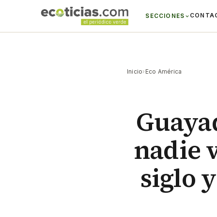
CONTA
SECCIONES
Inicio
›
Eco América
Guayaq
nadie 
siglo 