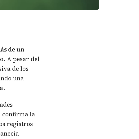
más de un
o. A pesar del
iva de los
ando una
a.
dades
, confirma la
os registros
manecía