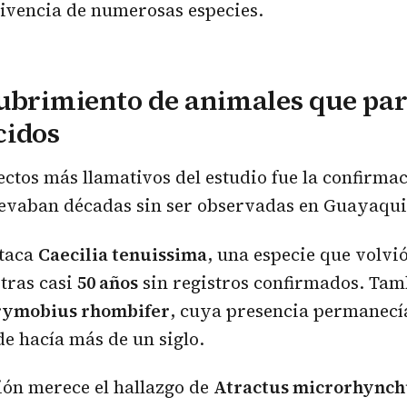
ivencia de numerosas especies.
ubrimiento de animales que pa
cidos
ectos más llamativos del estudio fue la confirma
levaban décadas sin ser observadas en Guayaqui
staca
Caecilia tenuissima
, una especie que volvió
tras casi
50 años
sin registros confirmados. Tam
ymobius rhombifer
, cuya presencia permanecí
e hacía más de un siglo.
ión merece el hallazgo de
Atractus microrhynch