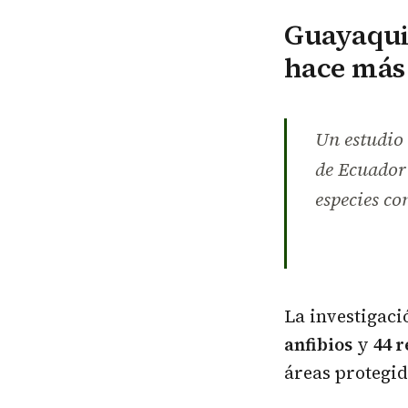
Guayaquil
hace más 
Un estudio 
de Ecuador 
especies c
La investigaci
anfibios
y
44 r
áreas protegi