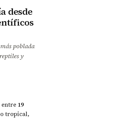
ía desde
entíficos
d más poblada
eptiles y
s entre
19
o tropical,