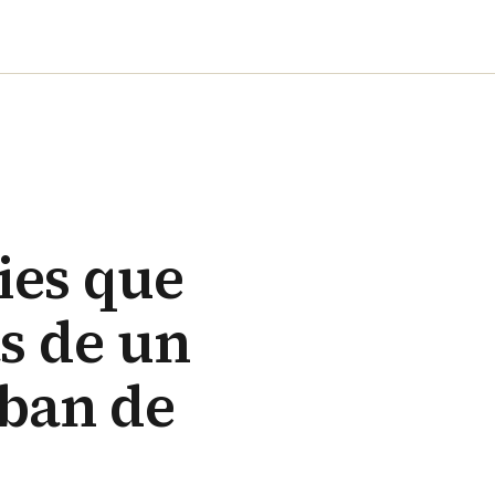
ies que
s de un
aban de