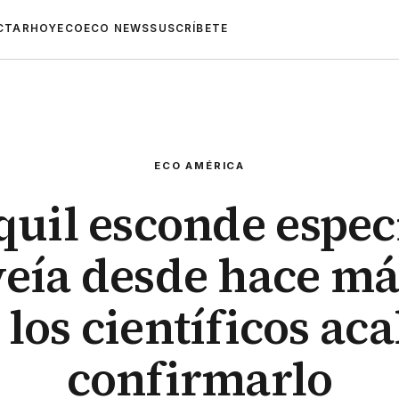
CTAR
HOYECO
ECO NEWS
SUSCRÍBETE
ECO AMÉRICA
uil esconde espec
veía desde hace má
y los científicos ac
confirmarlo