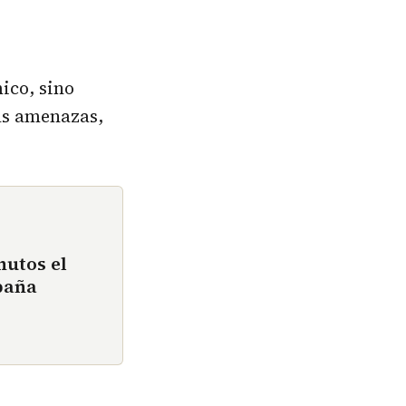
ico, sino
as amenazas,
nutos el
paña