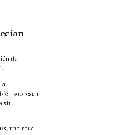
recían
ción de
l.
 a
bién sobresale
a sin
us
, una rara