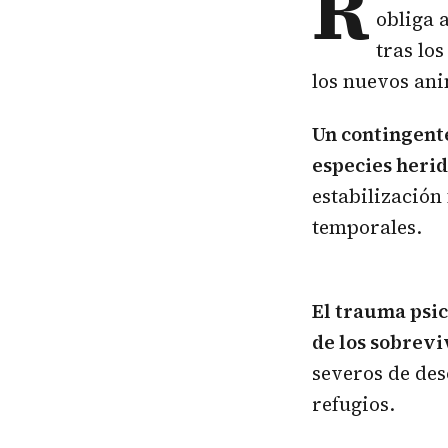
R
obliga 
tras los
los nuevos an
Un contingente
especies herid
estabilización 
temporales.
El trauma psi
de los sobrevi
severos de des
refugios.