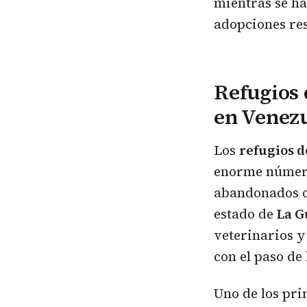
mientras se ha
adopciones re
Refugios 
en Venezu
Los
refugios d
enorme númer
abandonados o 
estado de
La G
veterinarios y
con el paso de 
Uno de los pri