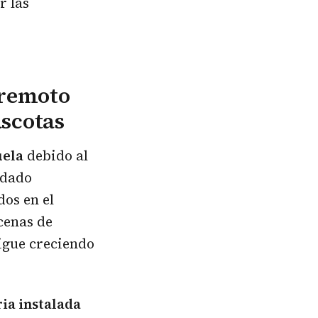
r las
rremoto
ascotas
uela
debido al
edado
dos en el
cenas de
igue creciendo
ia instalada