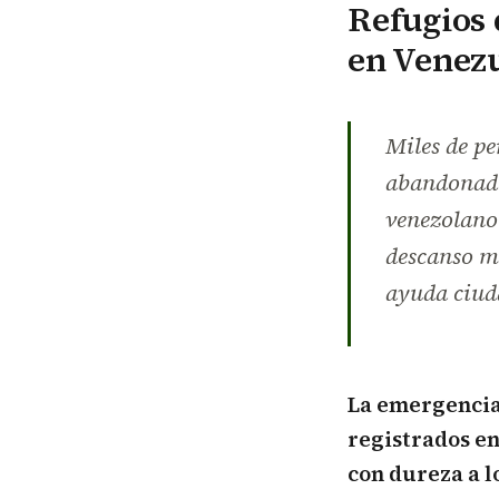
Refugios 
en Venez
Miles de pe
abandonados
venezolano 
descanso m
ayuda ciud
La emergencia
registrados e
con dureza a l