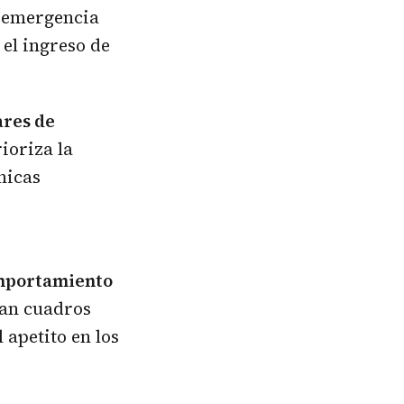
e emergencia
 el ingreso de
ares de
ioriza la
ínicas
omportamiento
tan cuadros
 apetito en los