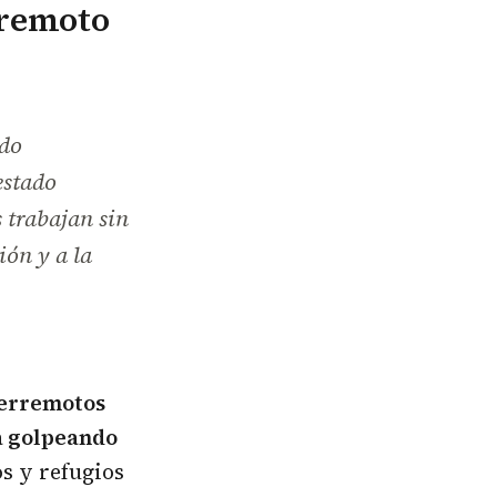
rremoto
ado
estado
 trabajan sin
ón y a la
terremotos
á golpeando
s y refugios