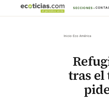
CONTA
SECCIONES
Inicio
›
Eco América
Refug
tras e
pid