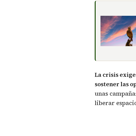
La crisis exi
sostener las o
unas campañas
liberar espacio