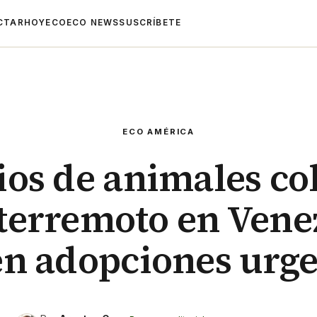
CTAR
HOYECO
ECO NEWS
SUSCRÍBETE
ECO AMÉRICA
ios de animales co
l terremoto en Vene
en adopciones urge