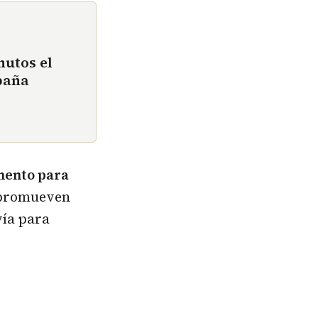
nutos el
paña
mento para
s promueven
ía para