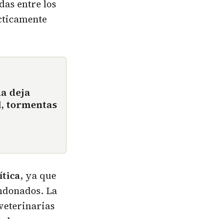
das entre los
cticamente
ña deja
d, tormentas
ítica
, ya que
ndonados. La
 veterinarias