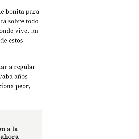
ie bonita para
nta sobre todo
donde vive. En
de estos
dar a regular
evaba años
ciona peor,
n a la
, ahora