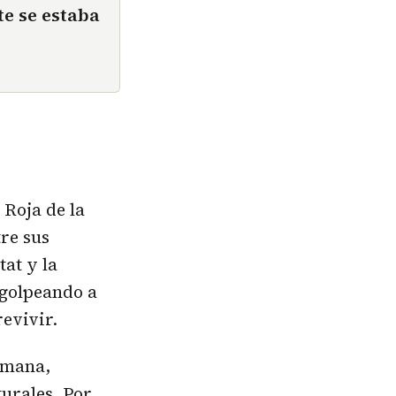
e se estaba
 Roja de la
re sus
tat y la
 golpeando a
revivir.
umana,
turales. Por