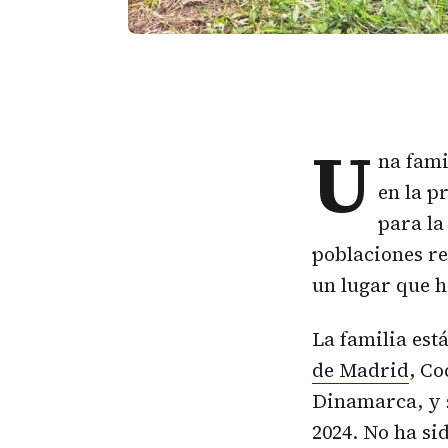
U
na fami
en la p
para la
poblaciones r
un lugar que h
La familia es
de Madrid
, Co
Dinamarca, y s
2024. No ha si