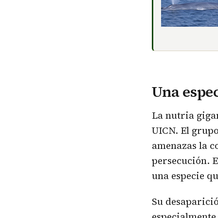
Una espe
La nutria gigan
UICN. El grupo
amenazas la co
persecución. E
una especie qu
Su desaparició
especialmente 