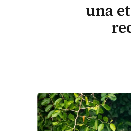
una et
re