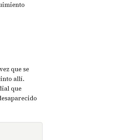
guimiento
vez que se
nto allí.
dial que
 desaparecido