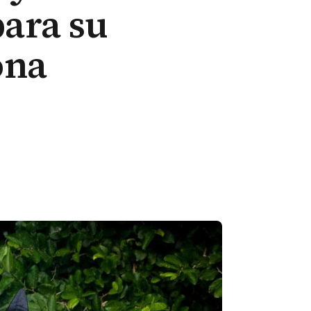
para su
ona