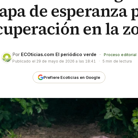
apa de esperanza 
cuperación en la z
Por
ECOticias.com El periódico verde
·
Proceso editorial
Publicado el
29 de mayo de 2026 a las 18:41
·
5 min de lectura
Prefiere Ecoticias en Google