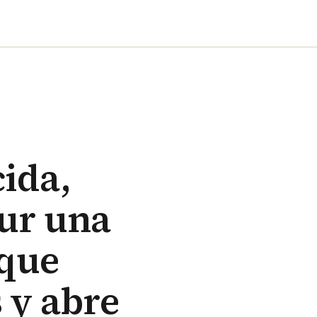
cida,
Sur una
 que
 y abre