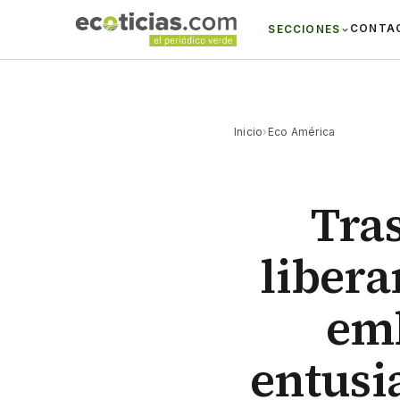
CONTA
SECCIONES
Inicio
›
Eco América
Tras
libera
emb
entusi