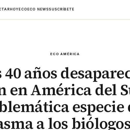
CTAR
HOYECO
ECO NEWS
SUSCRÍBETE
ECO AMÉRICA
 40 años desapare
n en América del 
lemática especie
asma a los biólogos