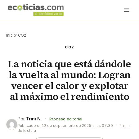
Inicio
›
CO2
CO2
La noticia que está dándole
la vuelta al mundo: Logran
vencer el calor y explotar
al máximo el rendimiento
Por
Trini N.
·
Proceso editorial
Publicado el
12 de septiembre de 2025 a las 07:30
·
4 min
de lectura