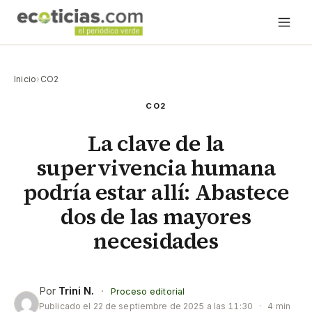
Inicio
›
CO2
CO2
La clave de la
supervivencia humana
podría estar allí: Abastece
dos de las mayores
necesidades
Por
Trini N.
·
Proceso editorial
Publicado el
22 de septiembre de 2025 a las 11:30
·
4 min