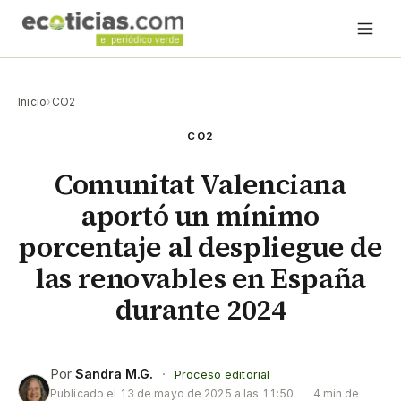
Inicio
›
CO2
CO2
Comunitat Valenciana
aportó un mínimo
porcentaje al despliegue de
las renovables en España
durante 2024
Por
Sandra M.G.
·
Proceso editorial
Publicado el
13 de mayo de 2025 a las 11:50
·
4 min de