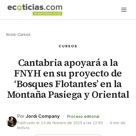
Inicio
›
Cursos
CURSOS
Cantabria apoyará a la
FNYH en su proyecto de
‘Bosques Flotantes’ en la
Montaña Pasiega y Oriental
Por
Jordi Company
·
Proceso editorial
Publicado el
13 de febrero de 2025 a las 12:50
·
4 min de
lectura