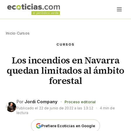
Inicio
›
Cursos
CURSOS
Los incendios en Navarra
quedan limitados al ámbito
forestal
Por
Jordi Company
·
Proceso editorial
Publicado el
22 de junio de 2022 a las 13:12
·
4 min de
lectura
Prefiere Ecoticias en Google