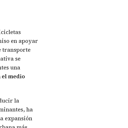
cicletas
miso en apoyar
e transporte
ativa se
ntes una
n el medio
ducir la
aminantes, ha
La expansión
urbana más