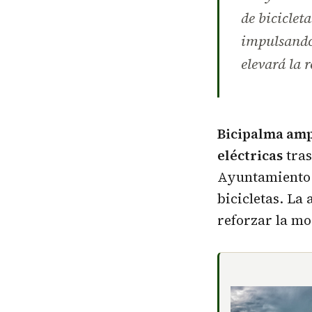
de biciclet
impulsando 
elevará la 
Bicipalma ampl
eléctricas
tras
Ayuntamiento d
bicicletas. La
reforzar la mo