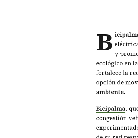
B
icipalm
eléctri
y promo
ecológico en l
fortalece la re
opción de mov
ambiente.
Bicipalma
, qu
congestión veh
experimentado 
de su red res