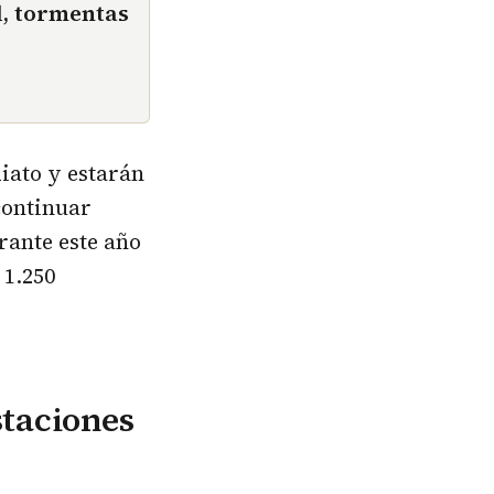
d, tormentas
iato y estarán
continuar
rante este año
 1.250
staciones