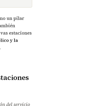
mo un pilar
también
evas estaciones
lico y la
.
staciones
n del servicio