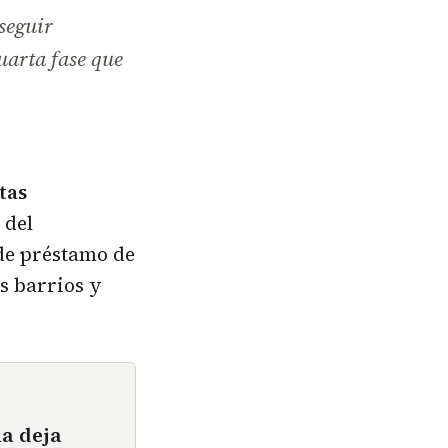
 seguir
uarta fase que
tas
 del
 de préstamo de
os barrios y
ña deja