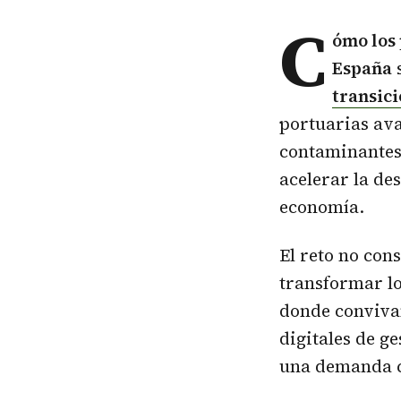
C
ómo los
España
s
transic
portuarias av
contaminantes,
acelerar la de
economía.
El reto no con
transformar lo
donde conviv
digitales de g
una demanda c