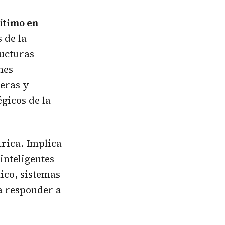
ítimo en
 de la
ructuras
nes
teras y
gicos de la
trica. Implica
inteligentes
ico, sistemas
a responder a