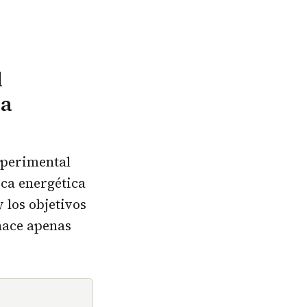
l
la
xperimental
ica energética
 los objetivos
hace apenas