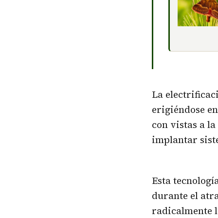
La electrificac
erigiéndose en
con vistas a l
implantar sist
Esta tecnologí
durante el atr
radicalmente l