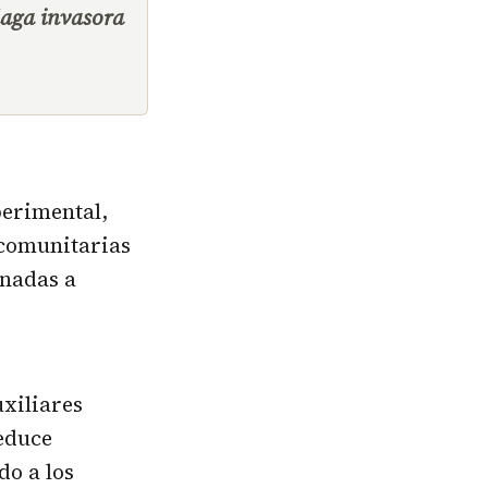
laga invasora
xperimental,
 comunitarias
inadas a
xiliares
reduce
do a los