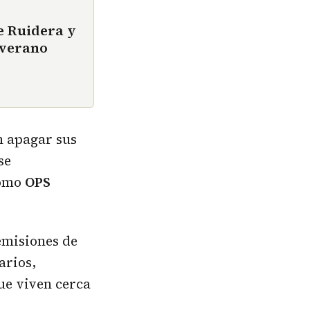
e Ruidera y
 verano
n apagar sus
se
como
OPS
emisiones de
arios,
ue viven cerca