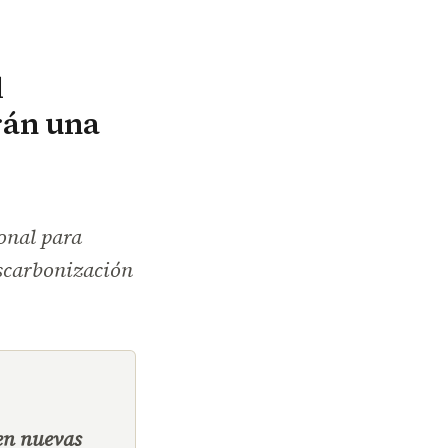
l
rán una
onal para
escarbonización
ren nuevas