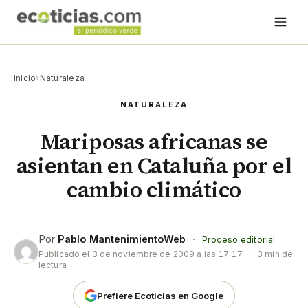
Inicio
›
Naturaleza
NATURALEZA
Mariposas africanas se
asientan en Cataluña por el
cambio climático
Por
Pablo MantenimientoWeb
·
Proceso editorial
Publicado el
3 de noviembre de 2009 a las 17:17
·
3 min de
lectura
Prefiere Ecoticias en Google