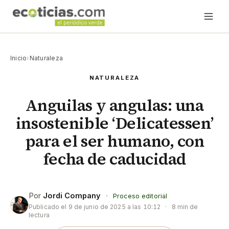
Inicio
›
Naturaleza
NATURALEZA
Anguilas y angulas: una
insostenible ‘Delicatessen’
para el ser humano, con
fecha de caducidad
Por
Jordi Company
·
Proceso editorial
Publicado el
9 de junio de 2025 a las 10:12
·
8 min de
lectura