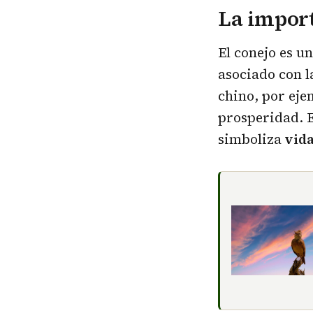
La import
El conejo es u
asociado con l
chino, por eje
prosperidad. E
simboliza
vida