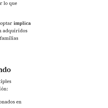
r lo que
doptar
implica
n adquiridos
familias
undo
iples
ión:
donados en