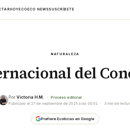
CTAR
HOYECO
ECO NEWS
SUSCRÍBETE
NATURALEZA
ernacional del Con
Por
Victoria H.M.
·
Proceso editorial
Publicado el
27 de septiembre de 2025 a las 00:01
·
3 min de lectu
Prefiere Ecoticias en Google