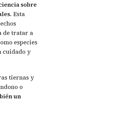
nciencia sobre
ales.
Esta
rechos
 de tratar a
como especies
n cuidado y
as tiernas y
bandono o
bién un