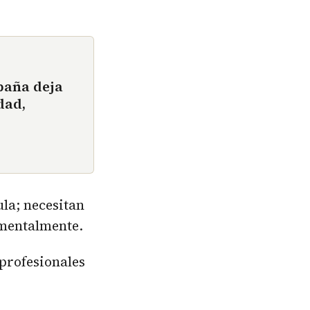
paña deja
dad,
ula; necesitan
 mentalmente.
 profesionales