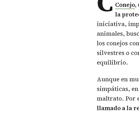
C
Conejo
,
la prote
iniciativa, im
animales, busc
los conejos co
silvestres o c
equilibrio.
Aunque en much
simpáticas, en
maltrato. Por e
llamado a la r