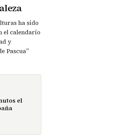
raleza
lturas ha sido
n el calendario
dad y
 de Pascua”
nutos el
paña