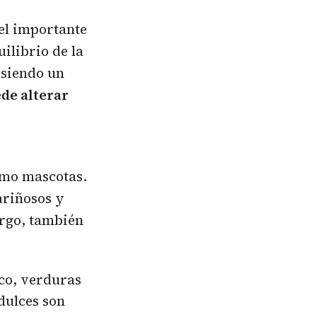
pel importante
ilibrio de la
 siendo un
de alterar
omo mascotas.
ariñosos y
argo, también
sco, verduras
dulces son