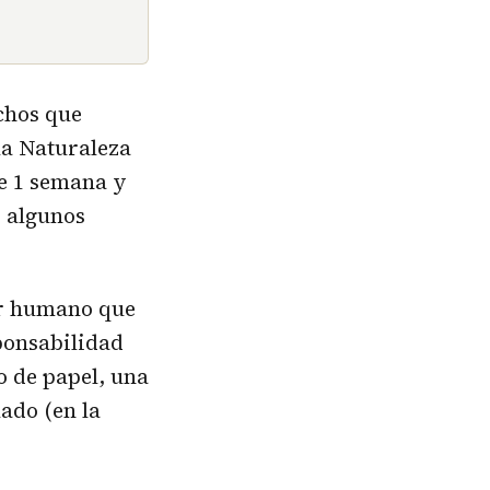
chos que
la Naturaleza
re 1 semana y
y algunos
er humano que
ponsabilidad
 de papel, una
lado (en la