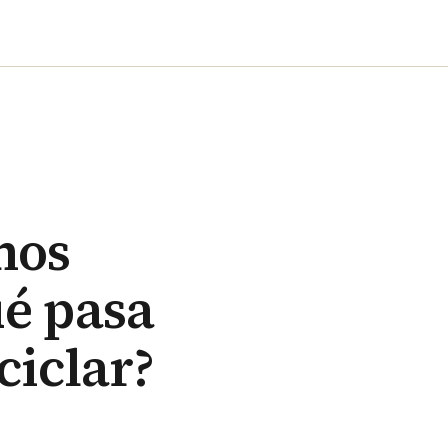
mos
é pasa
ciclar?