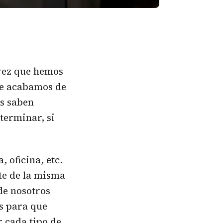
vez que hemos
ue acabamos de
as saben
terminar, si
 oficina, etc.
te de la misma
de nosotros
s para que
 cada tipo de