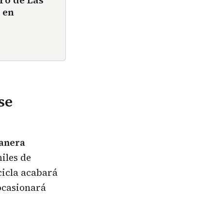
ero de Las
 en
se
manera
miles de
cicla acabará
 ocasionará