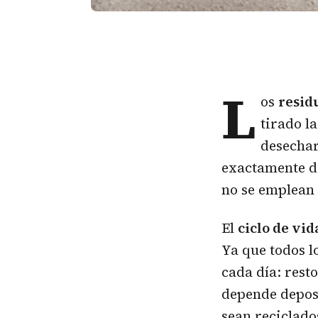
L
os
resid
tirado l
desechar
exactamente dó
no se emplean
El
ciclo de vid
Ya que todos 
cada día: rest
depende deposi
sean reciclado