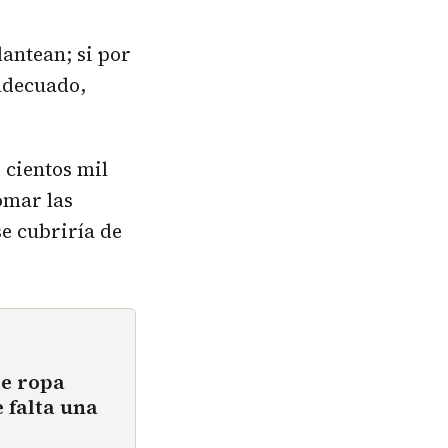
antean; si por
 adecuado,
 cientos mil
omar las
se cubriría de
de ropa
 falta una