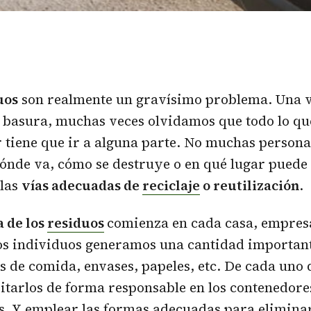
uos
son realmente un gravísimo problema. Una 
a basura, muchas veces olvidamos que todo lo q
 tiene que ir a alguna parte. No muchas person
nde va, cómo se destruye o en qué lugar puede 
 las
vías adecuadas de
reciclaje
o reutilización
.
a de los
residuos
comienza en cada casa, empresa,
los individuos generamos una cantidad importan
os de comida, envases, papeles, etc. De cada uno 
tarlos de forma responsable en los contenedore
s. Y emplear las formas adecuadas para eliminar