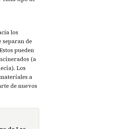
cía los
e separan de
 Estos pueden
incinerados (a
ecia). Los
 materiales a
arte de nuevos