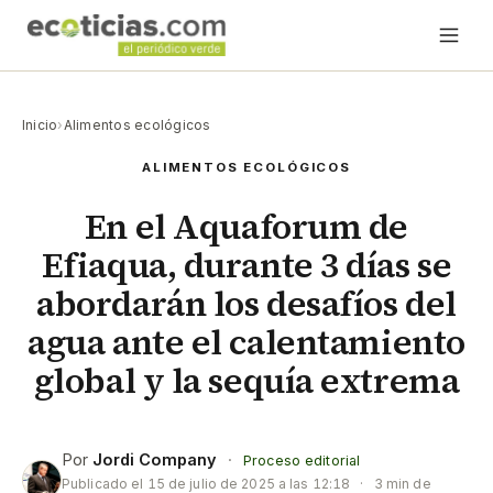
Inicio
›
Alimentos ecológicos
ALIMENTOS ECOLÓGICOS
En el Aquaforum de
Efiaqua, durante 3 días se
abordarán los desafíos del
agua ante el calentamiento
global y la sequía extrema
Por
Jordi Company
·
Proceso editorial
Publicado el
15 de julio de 2025 a las 12:18
·
3 min de