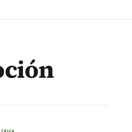
oción
CTRICA