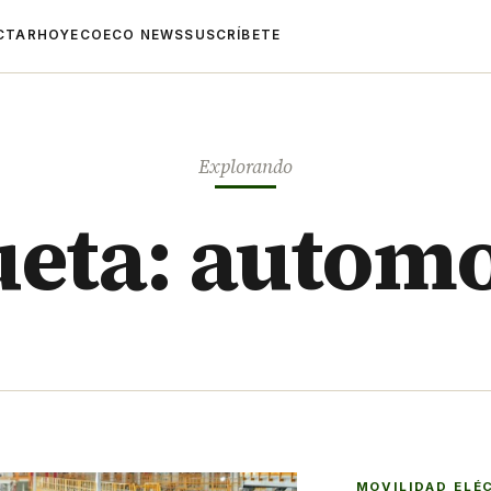
CTAR
HOYECO
ECO NEWS
SUSCRÍBETE
Explorando
ueta: autom
MOVILIDAD ELÉ