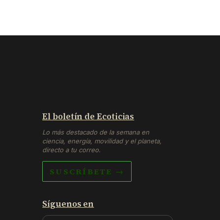
El boletín de Ecoticias
Lo más destacado de la semana en
ciencia, energía, movilidad y el planeta,
directo a tu correo.
SUSCRÍBETE →
Síguenos en