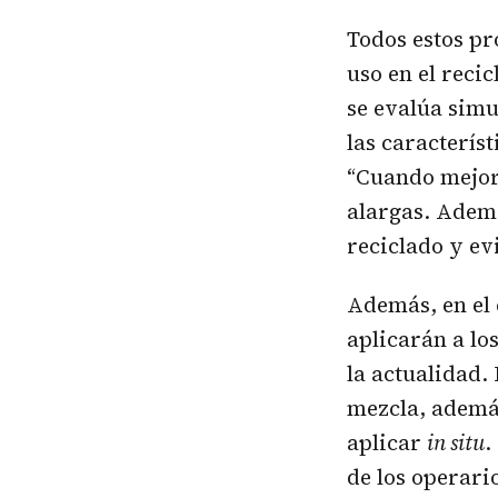
Todos estos pr
uso en el recic
se evalúa sim
las característ
“Cuando mejora
alargas. Adem
reciclado y ev
Además, en el 
aplicarán a lo
la actualidad.
mezcla, además
aplicar
in situ
.
de los operari