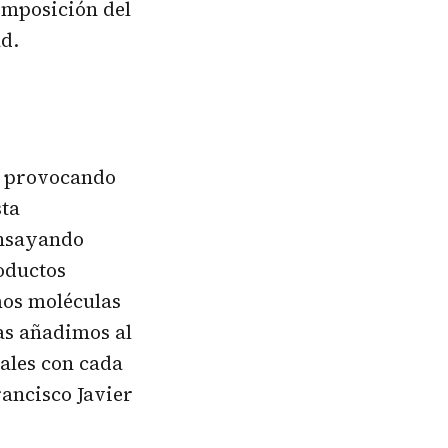
omposición del
ad.
n, provocando
sta
ensayando
roductos
amos moléculas
as añadimos al
ales con cada
rancisco Javier