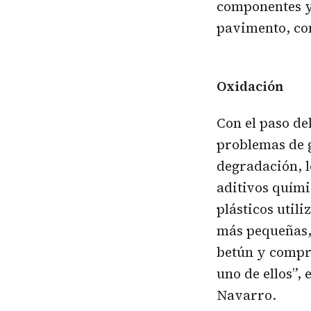
componentes y 
pavimento, con
Oxidación
Con el paso de
problemas de g
degradación, l
aditivos quími
plásticos util
más pequeñas, 
betún y compr
uno de ellos”,
Navarro.