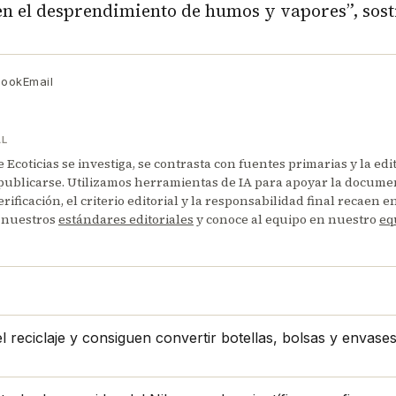
ten el desprendimiento de humos y vapores”, sos
book
Email
AL
Ecoticias se investiga, se contrasta con fuentes primarias y la edi
publicarse. Utilizamos herramientas de IA para apoyar la documen
erificación, el criterio editorial y la responsabilidad final recaen 
 nuestros
estándares editoriales
y conoce al equipo en nuestro
eq
 reciclaje y consiguen convertir botellas, bolsas y envase