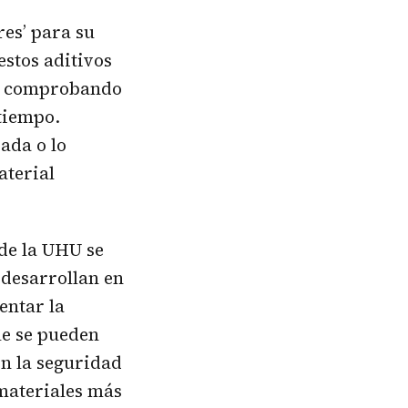
es’ para su
estos aditivos
 y comprobando
 tiempo.
ada o lo
aterial
de la UHU se
 desarrollan en
entar la
ue se pueden
on la seguridad
 materiales más