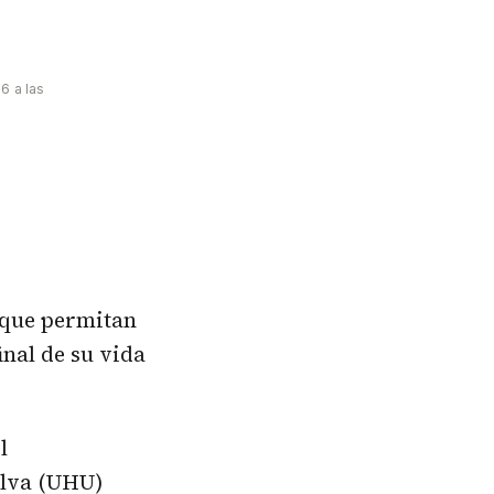
6 a las
s que permitan
inal de su vida
l
lva
(UHU)