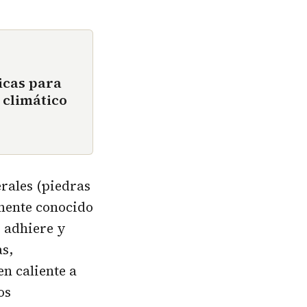
icas para
 climático
rales (piedras
rmente conocido
s adhiere y
s,
n caliente a
os