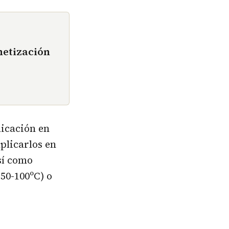
netización
licación en
aplicarlos en
sí como
50-100ºC) o