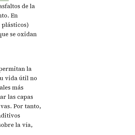
sfaltos de la
nto. En
 plásticos)
 que se oxidan
 permitan la
u vida útil no
iales más
rar las capas
vas. Por tanto,
aditivos
obre la vía,