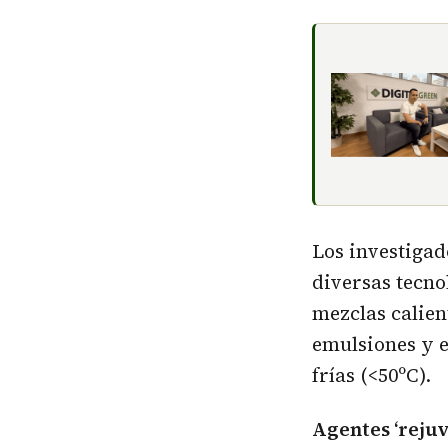
Los investigad
diversas tecnol
mezclas calien
emulsiones y 
frías (<50ºC).
Agentes ‘reju