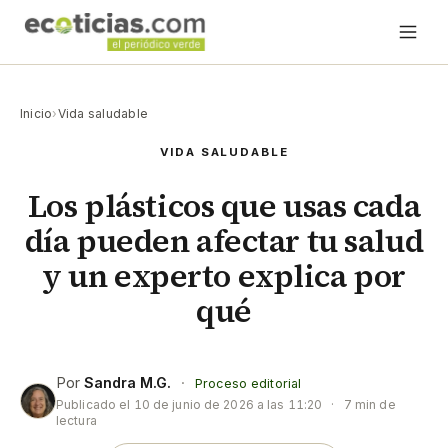
Inicio
›
Vida saludable
VIDA SALUDABLE
Los plásticos que usas cada
día pueden afectar tu salud
y un experto explica por
qué
Por
Sandra M.G.
·
Proceso editorial
Publicado el
10 de junio de 2026 a las 11:20
·
7 min de
lectura