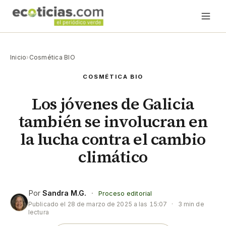
Inicio
›
Cosmética BIO
COSMÉTICA BIO
Los jóvenes de Galicia
también se involucran en
la lucha contra el cambio
climático
Por
Sandra M.G.
·
Proceso editorial
Publicado el
28 de marzo de 2025 a las 15:07
·
3 min de
lectura