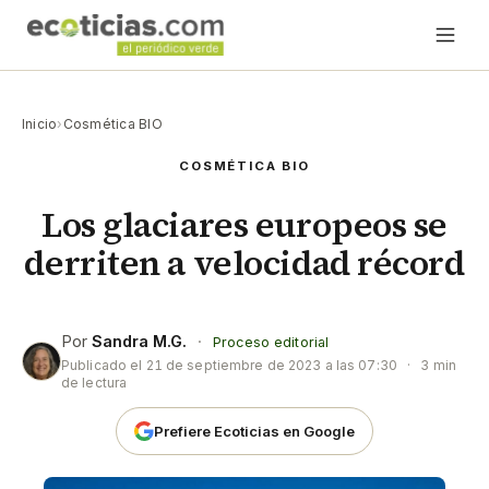
Inicio
›
Cosmética BIO
COSMÉTICA BIO
Los glaciares europeos se
derriten a velocidad récord
Por
Sandra M.G.
·
Proceso editorial
Publicado el
21 de septiembre de 2023 a las 07:30
·
3 min
de lectura
Prefiere Ecoticias en Google